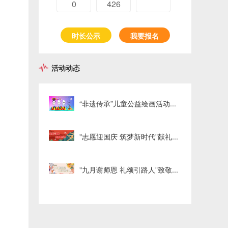
0
426
时长公示
我要报名
活动动态
“非遗传承”儿童公益绘画活动...
"志愿迎国庆 筑梦新时代"献礼...
"九月谢师恩 礼颂引路人"致敬...