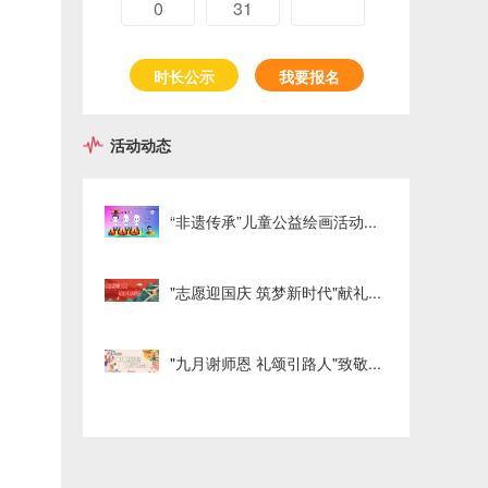
0
31
时长公示
我要报名
活动动态
“非遗传承”儿童公益绘画活动...
"志愿迎国庆 筑梦新时代"献礼...
"九月谢师恩 礼颂引路人"致敬...